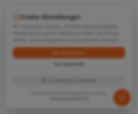
Cookie-Einstellungen
Wir verwenden Cookies, um Ihnen die bestmögliche
Erfahrung auf unserer Website zu bieten. Sie können
wählen, welche Kategorien Sie akzeptieren möchten.
Alle akzeptieren
Nur essenzielle
Einstellungen anpassen
Weitere Informationen finden Sie in unserer
Datenschutzerklärung