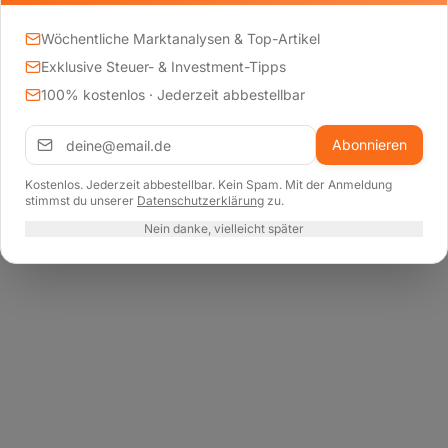
n Cookies, um Ihnen die bestmögliche Erfahrung auf unserer Websit
ählen, welche Kategorien Sie akzeptieren möchten.
Wöchentliche Marktanalysen & Top-Artikel
Alle akzeptieren
Exklusive Steuer- & Investment-Tipps
Nur essenzielle
100% kostenlos · Jederzeit abbestellbar
Einstellungen anpassen
Abonnieren
Weitere Informationen finden Sie in unserer
Datenschutzerklärung
Kostenlos. Jederzeit abbestellbar. Kein Spam. Mit der Anmeldung
stimmst du unserer
Datenschutzerklärung
zu.
Nein danke, vielleicht später